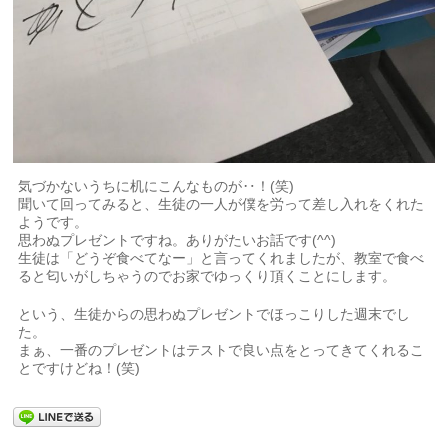
気づかないうちに机にこんなものが‥！(笑)
聞いて回ってみると、生徒の一人が僕を労って差し入れをくれた
ようです。
思わぬプレゼントですね。ありがたいお話です(^^)
生徒は「どうぞ食べてなー」と言ってくれましたが、教室で食べ
ると匂いがしちゃうのでお家でゆっくり頂くことにします。
という、生徒からの思わぬプレゼントでほっこりした週末でし
た。
まぁ、一番のプレゼントはテストで良い点をとってきてくれるこ
とですけどね！(笑)