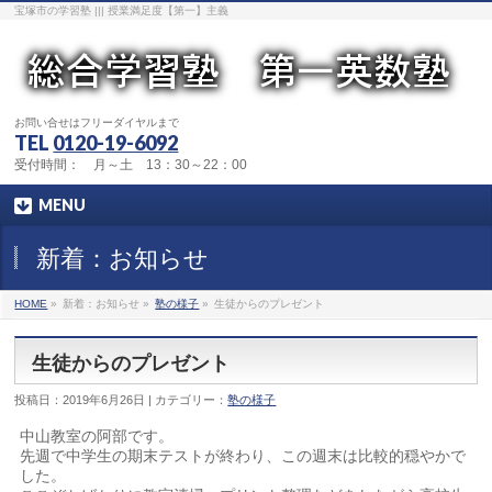
宝塚市の学習塾 ||| 授業満足度【第一】主義
お問い合せはフリーダイヤルまで
TEL
0120-19-6092
受付時間： 月～土 13：30～22：00
MENU
新着：お知らせ
HOME
»
新着：お知らせ »
塾の様子
»
生徒からのプレゼント
生徒からのプレゼント
投稿日：2019年6月26日 | カテゴリー：
塾の様子
中山教室の阿部です。
先週で中学生の期末テストが終わり、この週末は比較的穏やかで
した。