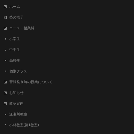
ホーム
塾の様子
コース・授業料
小学生
中学生
高校生
個別クラス
警報発令時の授業について
お知らせ
教室案内
逆瀬川教室
小林教室(第1教室)