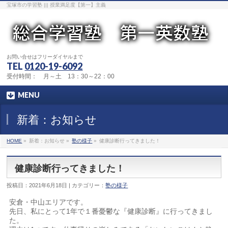
宝塚市の学習塾 ||| 授業満足度【第一】主義
お問い合せはフリーダイヤルまで
TEL
0120-19-6092
受付時間： 月～土 13：30～22：00
MENU
新着：お知らせ
HOME
»
新着：お知らせ »
塾の様子
»
健康診断行ってきました！
健康診断行ってきました！
投稿日：2021年6月18日 | カテゴリー：
塾の様子
安倉・中山エリアです。
先日、私にとって1年で１番憂鬱な『健康診断』に行ってきまし
た。