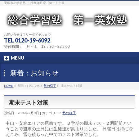
宝塚市の学習塾 ||| 授業満足度【第一】主義
お問い合せはフリーダイヤルまで
TEL
0120-19-6092
受付時間： 月～土 13：30～22：00
MENU
新着：お知らせ
HOME
»
新着：お知らせ »
塾の様子
»
期末テスト対策
期末テスト対策
投稿日：2026年2月9日 | カテゴリー：
塾の様子
中山・安倉エリアの尾崎です。３学期の期末テスト２週間前とい
うことで週末の土日には生徒達が集まりました。 日曜日は特に冷
えこみ、雪も積もった中でのテスト対策でした。